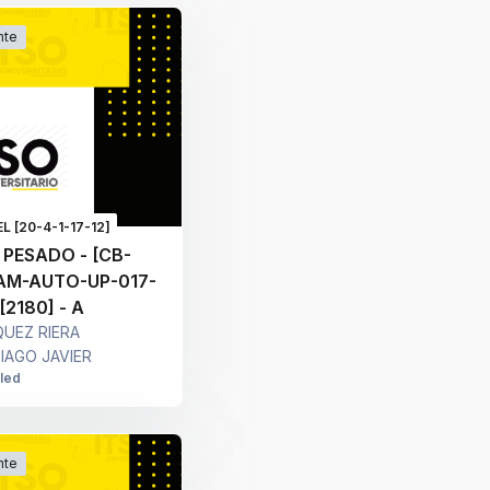
nte
L [20-4-1-17-12]
 PESADO - [CB-
AM-AUTO-UP-017-
 [2180] - A
UEZ RIERA
IAGO JAVIER
lled
nte