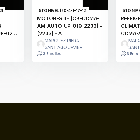
2]
5TO NIVEL [20-4-1-17-12]
5TO NIVE
MOTORES II - [CB-CCMA-
REFRIG
B-
AM-AUTO-UP-019-2233] -
CLIMAT
P-023-
[2233] - A
CCMA-
MARQUEZ RIERA
2234] -
MARQ
SANTIAGO JAVIER
SANT
3 Enrolled
3 Enrol