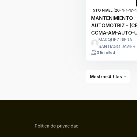
5TO NIVEL [20-4-1-17-1
MANTENIMIENTO
AUTOMOTRIZ - [C
CCMA-AM-AUTO-U
2232] - [2232] - A
MARQUEZ RIERA
SANTIAGO JAVIER
3 Enrolled
Mostrar:4 filas
Política de privacidad