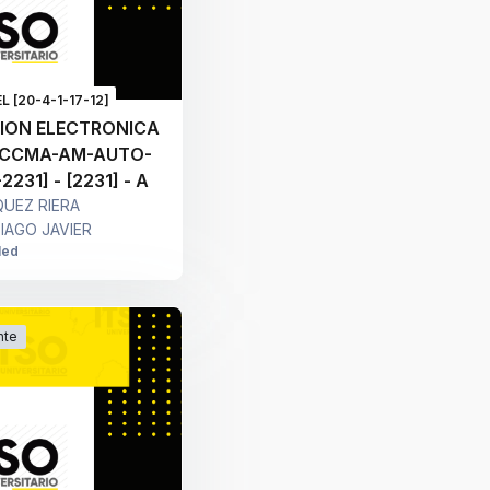
L [20-4-1-17-12]
ION ELECTRONICA
CB-CCMA-AM-AUTO-
2231] - [2231] - A
UEZ RIERA
IAGO JAVIER
led
nte