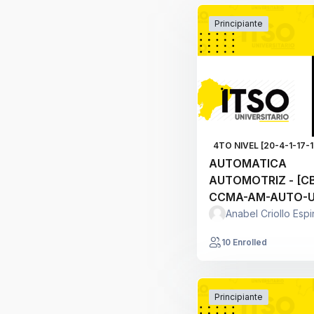
Principiante
4TO NIVEL [20-4-1-17-1
AUTOMATICA
AUTOMOTRIZ - [C
CCMA-AM-AUTO-U
2178] - [2178] - A
Anabel Criollo Esp
10 Enrolled
Principiante