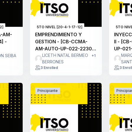
2]
5TO NIVEL [20-4-1-17-12]
5TO NIVE
A-AM-
EMPRENDIMIENTO Y
INYECC
] -
GESTION - [CB-CCMA-
II - [
AM-AUTO-UP-022-2230]
UP-021-
- [2230] - A
LICETH NATAL BERMEO
MARQ
ON SEIBA
+1
BERRONES
SANT
3 Enrolled
3 Enrol
Principiante
Principia