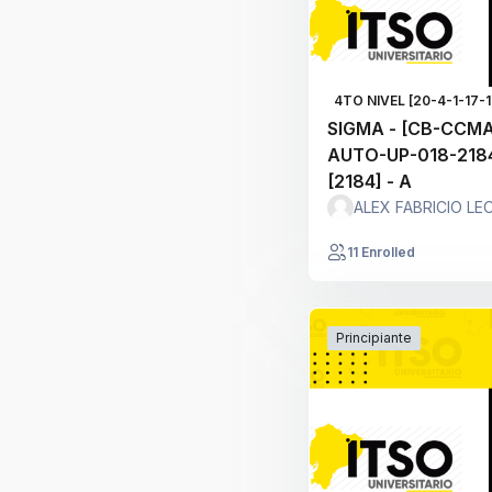
4TO NIVEL [20-4-1-17-1
SIGMA - [CB-CCM
AUTO-UP-018-2184
[2184] - A
ALEX FABRICIO LE
11 Enrolled
Principiante