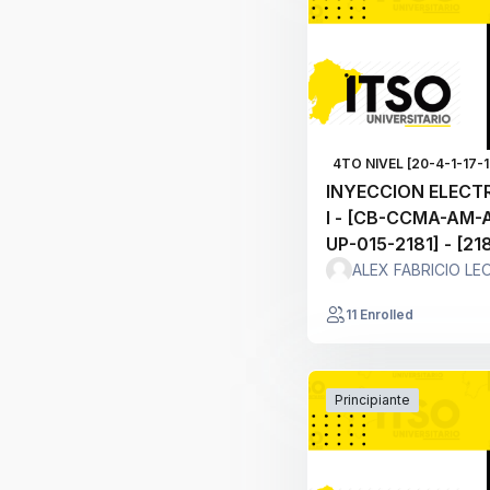
4TO NIVEL [20-4-1-17-1
INYECCION ELECT
I - [CB-CCMA-AM
UP-015-2181] - [218
ALEX FABRICIO LE
11 Enrolled
Principiante