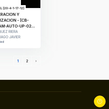
L [20-4-1-17-12]
ERACION Y
IZACION - [CB-
AM-AUTO-UP-020-
 [2234] - A
UEZ RIERA
IAGO JAVIER
led
1
2
(current)
Siguiente página