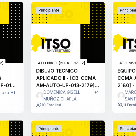
Principiante
Principia
2]
4TO NIVEL [20-4-1-17-12]
4TO NIVE
DIBUJO TECNICO
EQUIPO
B-
APLICADO II - [CB-CCMA-
CCMA-
P-014-
AM-AUTO-UP-013-2179] -
2180] -
[2179] - A
DOMENICA GISELL
MARQ
inoza
+1
+1
MUÑOZ CHAFLA
SANT
10 Enrolled
11 Enro
Principiante
Principia