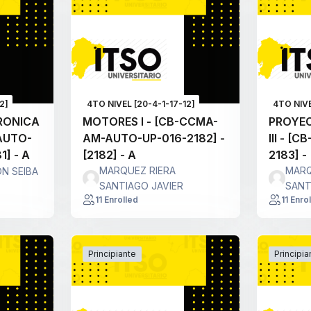
2]
4TO NIVEL [20-4-1-17-12]
4TO NIVE
RONICA
MOTORES I - [CB-CCMA-
PROYE
-AUTO-
AM-AUTO-UP-016-2182] -
III - [
1] - A
[2182] - A
2183] - 
MARQUEZ RIERA
MARQ
ON SEIBA
SANTIAGO JAVIER
SANT
11 Enrolled
11 Enro
Principiante
Principia