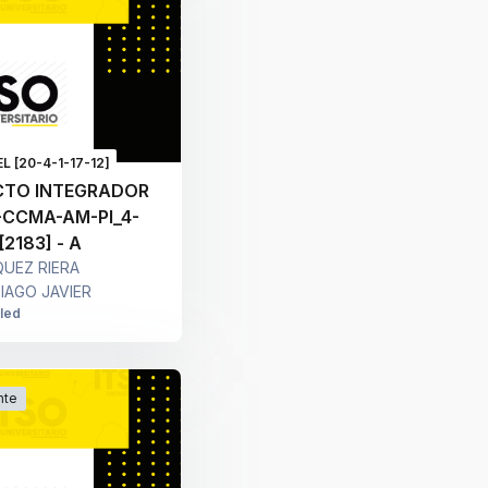
L [20-4-1-17-12]
CTO INTEGRADOR
CB-CCMA-AM-PI_4-
[2183] - A
UEZ RIERA
IAGO JAVIER
lled
nte